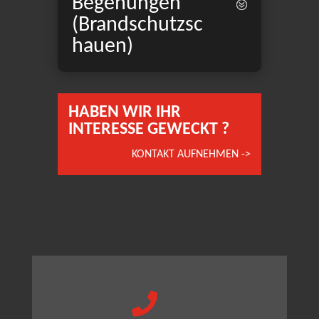
Begehungen
(Brandschutzsc
hauen)
HABEN WIR IHR
INTERESSE GEWECKT ?
KONTAKT AUFNEHMEN ->
